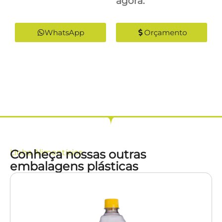
agora:
WhatsApp
Orçamento
Conheça nossas outras
Linha
Alimentícios
embalagens plásticas