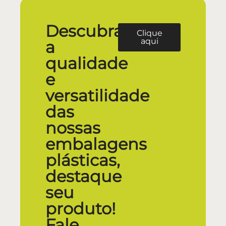
Descubra
Clique
aqui
a
qualidade
e
versatilidade
das
nossas
embalagens
plásticas,
destaque
seu
produto!
Fale