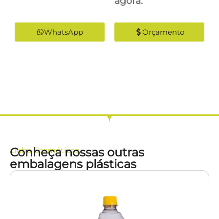
agora:
WhatsApp
Orçamento
Conheça nossas outras
Linha
Cosméticos
embalagens plásticas