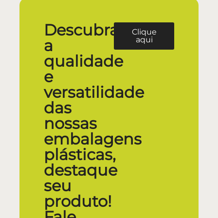
Descubra
Clique
aqui
a
qualidade
e
versatilidade
das
nossas
embalagens
plásticas,
destaque
seu
produto!
Fale