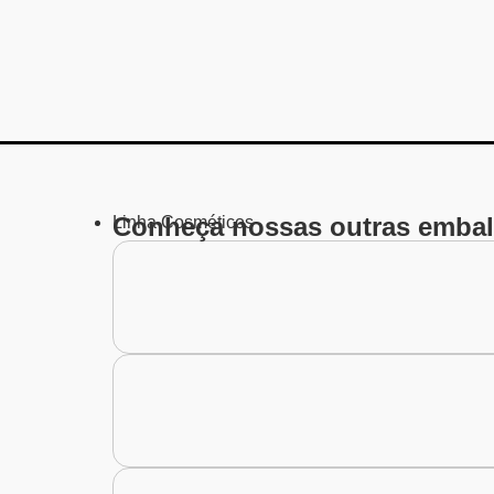
Conheça nossas outras embal
Linha
Cosméticos