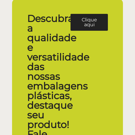
Descubra
Clique
aqui
a
qualidade
e
versatilidade
das
nossas
embalagens
plásticas,
destaque
seu
produto!
Fale