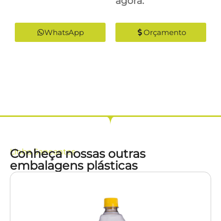
agora:
WhatsApp
Orçamento
Conheça nossas outras
Linha
Saneantes
embalagens plásticas