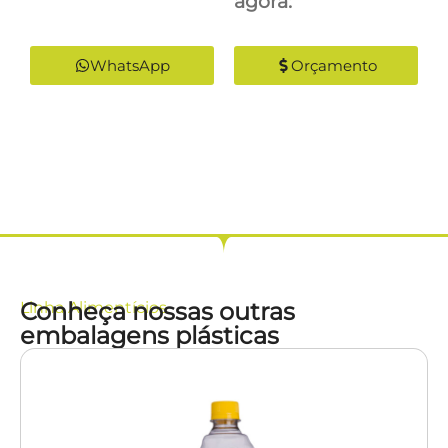
agora:
WhatsApp
Orçamento
Conheça nossas outras
Linha
Alimentícios
embalagens plásticas