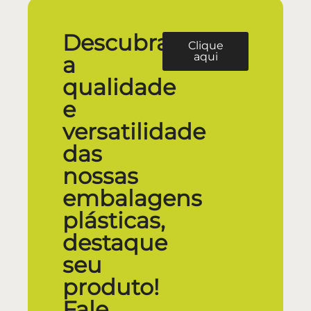
Descubra
Clique
aqui
a
qualidade
e
versatilidade
das
nossas
embalagens
plásticas,
destaque
seu
produto!
Fale