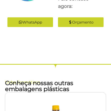
agora:
WhatsApp
Orçamento
Conheça nossas outras
Linha
Cosméticos
embalagens plásticas