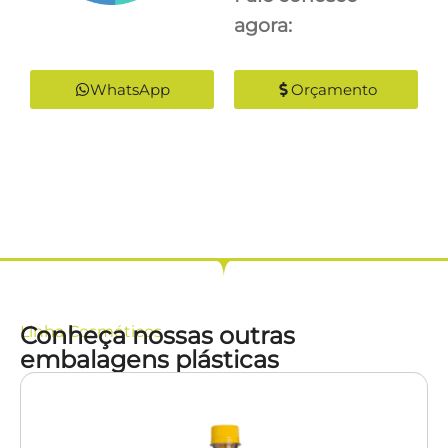
agora:
WhatsApp
Orçamento
Conheça nossas outras
Linha
Cosméticos
embalagens plásticas