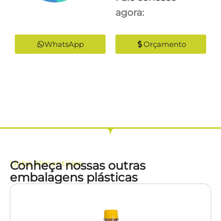
agora:
WhatsApp
Orçamento
Conheça nossas outras
Linha
Alimentícios
embalagens plásticas