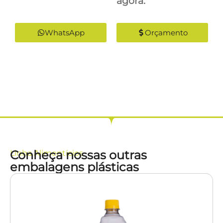
agora:
WhatsApp
Orçamento
Conheça nossas outras
Linha
Alimentícios
embalagens plásticas