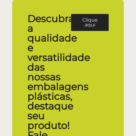
Descubra
Clique
aqui
a
qualidade
e
versatilidade
das
nossas
embalagens
plásticas,
destaque
seu
produto!
Fale