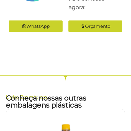
agora:
WhatsApp
Orçamento
Conheça nossas outras
Linha
Cosméticos
embalagens plásticas