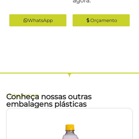
agora:
WhatsApp
Orçamento
Conheça nossas outras
Linha
Apícola
embalagens plásticas