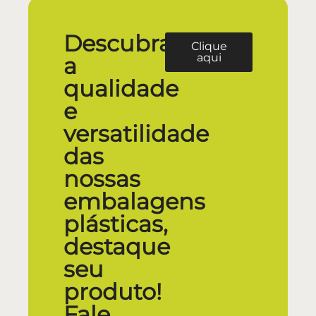
Descubra
Clique
aqui
a
qualidade
e
versatilidade
das
nossas
embalagens
plásticas,
destaque
seu
produto!
Fale