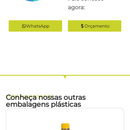
agora:
WhatsApp
Orçamento
Conheça nossas outras
Linha
Agroindustrial
embalagens plásticas