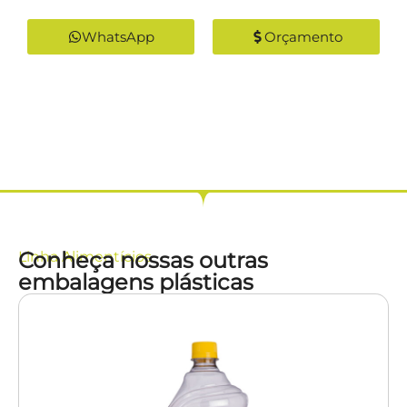
WhatsApp
Orçamento
Conheça nossas outras
Linha
Alimentícios
embalagens plásticas