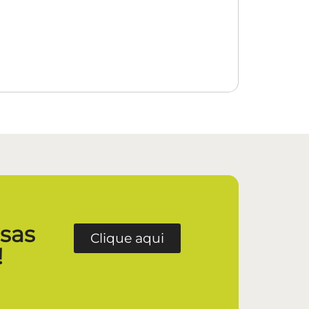
ssas
Clique aqui
!