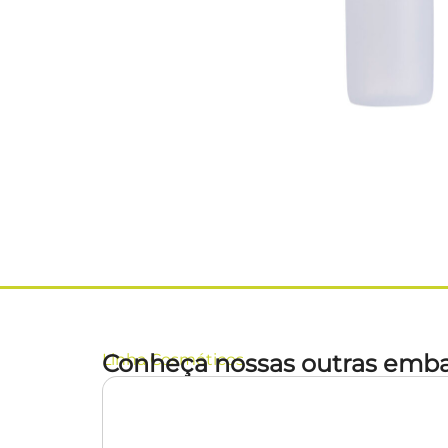
Conheça nossas outras emba
Linha
Cosméticos