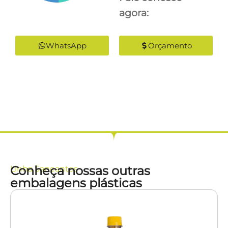
agora:
WhatsApp
Orçamento
Conheça nossas outras
Linha
Saneantes
embalagens plásticas