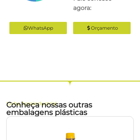
agora:
WhatsApp
Orçamento
Conheça nossas outras
Linha
Agroindustrial
embalagens plásticas