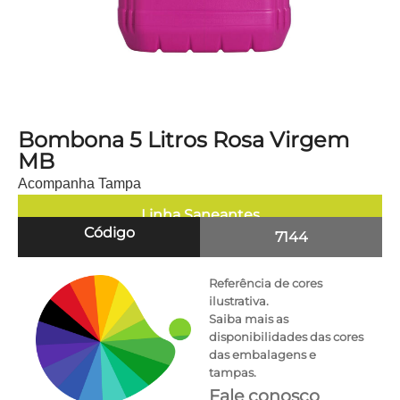
Bombona 5 Litros Rosa Virgem
MB
Acompanha Tampa
Linha
Saneantes
Código
7144
Referência de cores
ilustrativa.
Saiba mais as
disponibilidades das cores
das embalagens e
tampas.
Fale conosco