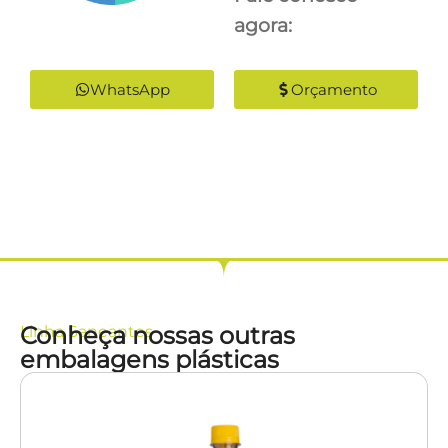
agora:
WhatsApp
Orçamento
Conheça nossas outras
Linha
Saneantes
embalagens plásticas