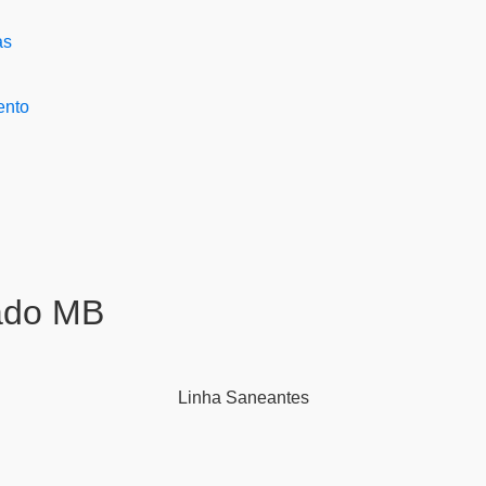
ento
ado MB
Linha
Saneantes