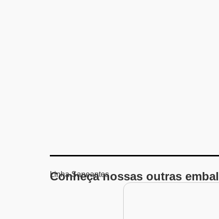
Conheça nossas outras embal
Linha
Saneantes