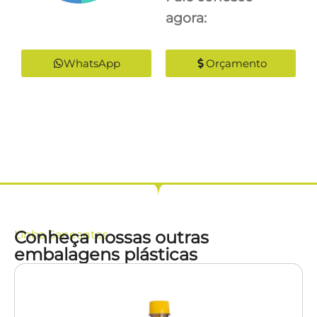
agora:
WhatsApp
Orçamento
Conheça nossas outras
Linha
Saneantes
embalagens plásticas