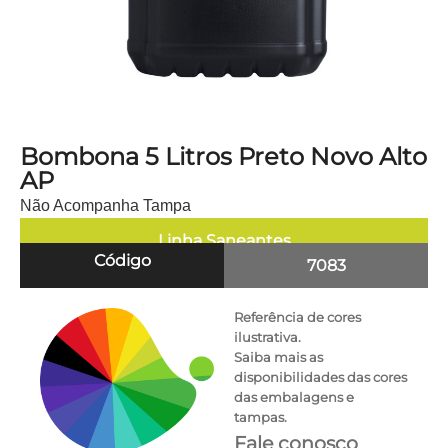
Bombona 5 Litros Preto Novo Alto
AP
Não Acompanha Tampa
Linha
Saneantes
Código
7083
Referência de cores
ilustrativa.
Saiba mais as
disponibilidades das cores
das embalagens e
tampas.
Fale conosco