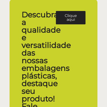
Descubra
Clique
aqui
a
qualidade
e
versatilidade
das
nossas
embalagens
plásticas,
destaque
seu
produto!
Fale