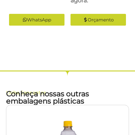
agora:
WhatsApp
Orçamento
Conheça nossas outras
Linha
Saneantes
embalagens plásticas