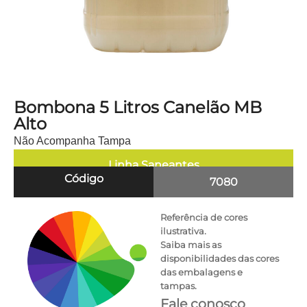
Bombona 5 Litros Canelão MB
Alto
Não Acompanha Tampa
Linha
Saneantes
Código
7080
Referência de cores
ilustrativa.
Saiba mais as
disponibilidades das cores
das embalagens e
tampas.
Fale conosco