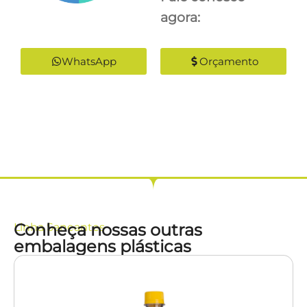
agora:
WhatsApp
Orçamento
Conheça nossas outras
Linha
Saneantes
embalagens plásticas