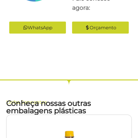
agora:
WhatsApp
Orçamento
Conheça nossas outras
Linha
Saneantes
embalagens plásticas