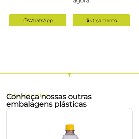
agora:
WhatsApp
Orçamento
Conheça nossas outras
Linha
Saneantes
embalagens plásticas