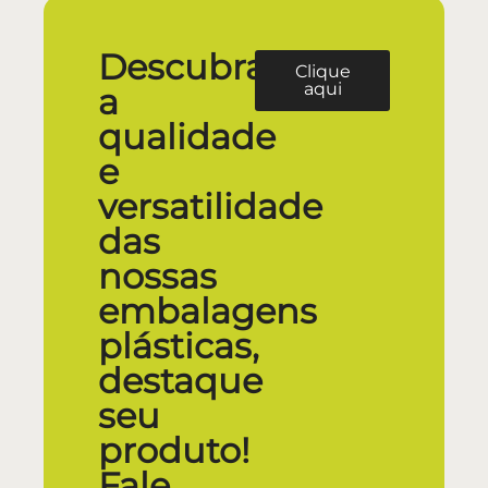
Descubra
Clique
aqui
a
qualidade
e
versatilidade
das
nossas
embalagens
plásticas,
destaque
seu
produto!
Fale