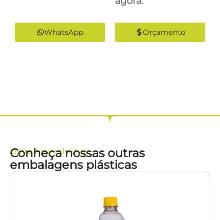
agora:
WhatsApp
Orçamento
Conheça nossas outras
Linha
Agroindustrial
embalagens plásticas