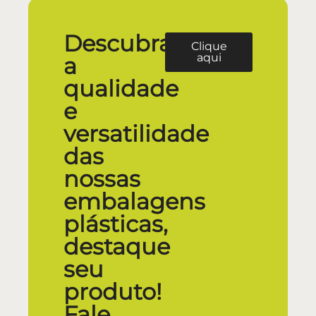
Descubra
Clique
aqui
a
qualidade
e
versatilidade
das
nossas
embalagens
plásticas,
destaque
seu
produto!
Fale