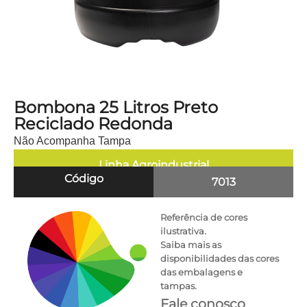
Bombona 25 Litros Preto
Reciclado Redonda
Não Acompanha Tampa
Linha
Agroindustrial
Código
7013
Referência de cores
ilustrativa.
Saiba mais as
disponibilidades das cores
das embalagens e
tampas.
Fale conosco