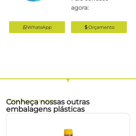
agora:
WhatsApp
Orçamento
Conheça nossas outras
Linha
Agroindustrial
embalagens plásticas