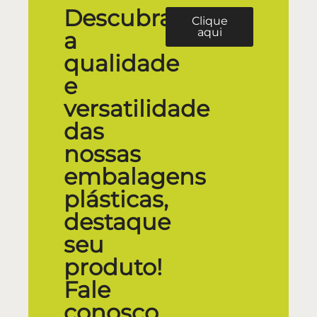
Descubra
Clique
aqui
a
qualidade
e
versatilidade
das
nossas
embalagens
plásticas,
destaque
seu
produto!
Fale
conosco.