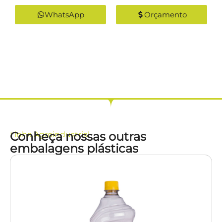
WhatsApp
Orçamento
Conheça nossas outras
Linha
Agroindustrial
embalagens plásticas