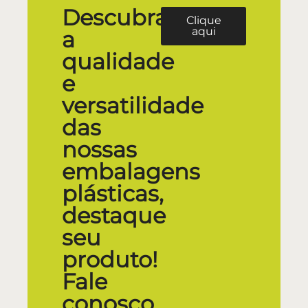
Descubra
Clique
aqui
a
qualidade
e
versatilidade
das
nossas
embalagens
plásticas,
destaque
seu
produto!
Fale
conosco.