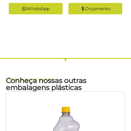
WhatsApp
Orçamento
Conheça nossas outras
Linha
Agroindustrial
embalagens plásticas