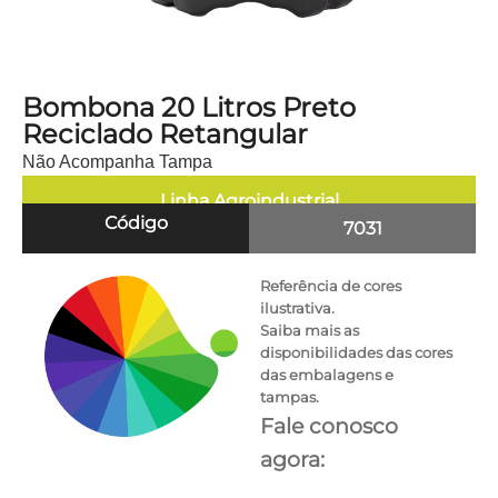
Bombona 20 Litros Preto
Reciclado Retangular
Não Acompanha Tampa
Linha
Agroindustrial
Código
7031
Referência de cores
ilustrativa.
Saiba mais as
disponibilidades das cores
das embalagens e
tampas.
Fale conosco
agora: