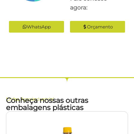
agora:
WhatsApp
Orçamento
Conheça nossas outras
Linha
Agroindustrial
embalagens plásticas