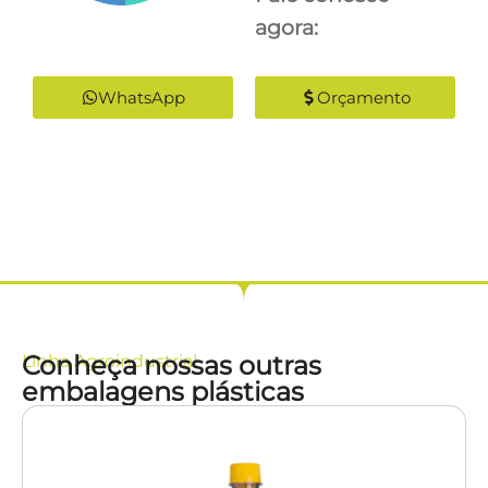
agora:
WhatsApp
Orçamento
Conheça nossas outras
Linha
Agroindustrial
embalagens plásticas