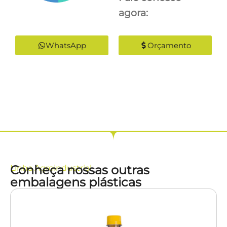
agora:
WhatsApp
Orçamento
Conheça nossas outras
Linha
Agroindustrial
embalagens plásticas