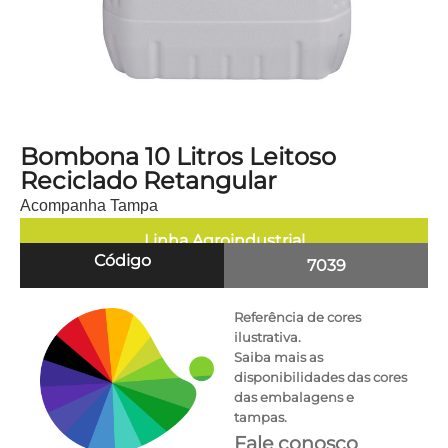
Bombona 10 Litros Leitoso
Reciclado Retangular
Acompanha Tampa
Linha
Agroindustrial
Código
7039
Referência de cores
ilustrativa.
Saiba mais as
disponibilidades das cores
das embalagens e
tampas.
Fale conosco