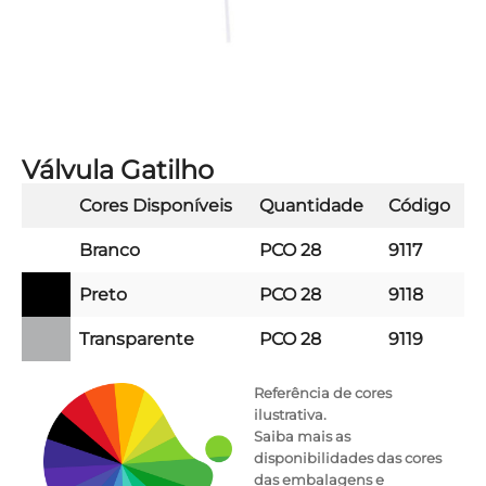
Válvula Gatilho
Cores Disponíveis
Quantidade
Código
Branco
PCO 28
9117
Preto
PCO 28
9118
Transparente
PCO 28
9119
Referência de cores
ilustrativa.
Saiba mais as
disponibilidades das cores
das embalagens e