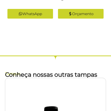
WhatsApp
Orçamento
Conheça nossas outras tampas
Tampas