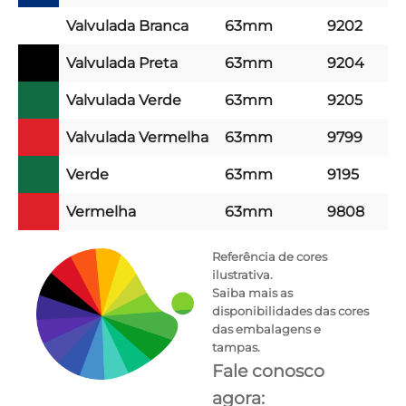
Valvulada Branca
63mm
9202
Valvulada Preta
63mm
9204
Valvulada Verde
63mm
9205
Valvulada Vermelha
63mm
9799
Verde
63mm
9195
Vermelha
63mm
9808
Referência de cores
ilustrativa.
Saiba mais as
disponibilidades das cores
das embalagens e
tampas.
Fale conosco
agora: