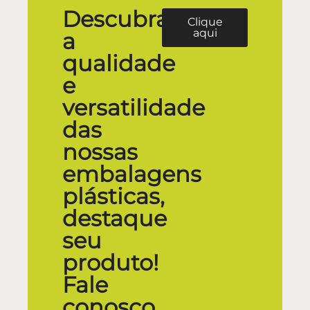
Descubra
Clique
aqui
a
qualidade
e
versatilidade
das
nossas
embalagens
plásticas,
destaque
seu
produto!
Fale
conosco.