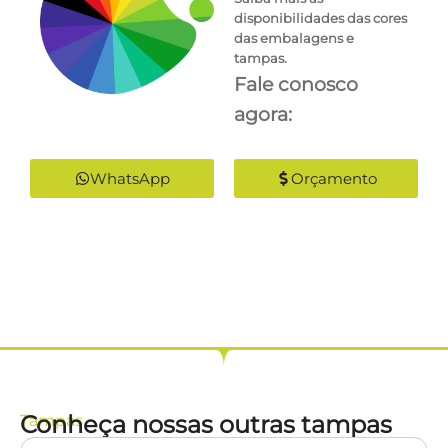
disponibilidades das cores
das embalagens e
tampas.
Fale conosco
agora:
WhatsApp
Orçamento
Conheça nossas outras tampas
Tampas