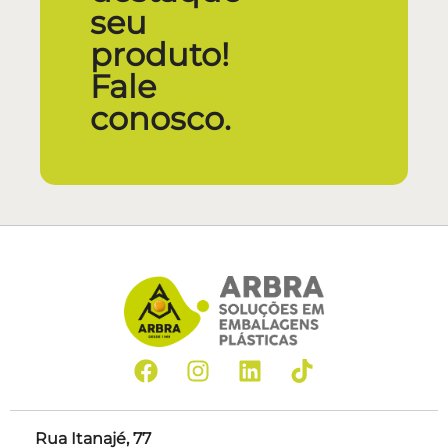
seu
produto!
Fale
conosco.
Rua Itanajé, 77