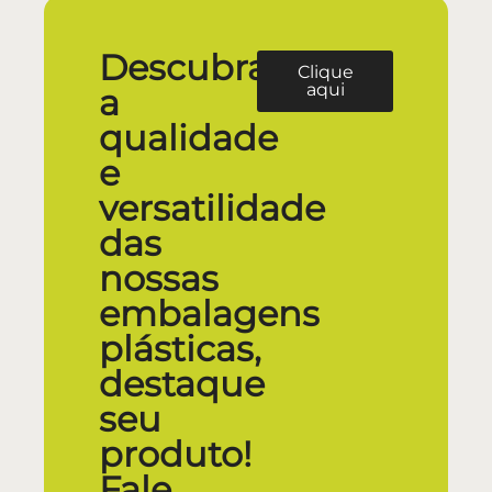
Descubra
Clique
aqui
a
qualidade
e
versatilidade
das
nossas
embalagens
plásticas,
destaque
seu
produto!
Fale